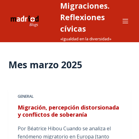
Migraciones.
S
a
Reflexiones
l
cívicas
t
«Igualdad en la diversidad»
a
r
a
Mes
marzo 2025
l
c
o
n
t
GENERAL
e
Migración, percepción distorsionada
n
y conflictos de soberanía
i
d
Por Béatrice Hibou Cuando se analiza el
o
fenómeno migratorio en Europa (tanto