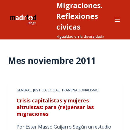
Migraciones.
S
a
Reflexiones
l
cívicas
t
«Igualdad en la diversidad»
a
r
a
Mes
noviembre 2011
l
c
o
n
t
GENERAL
,
JUSTICIA SOCIAL
,
TRANSNACIONALISMO
e
Crisis capitalistas y mujeres
n
altruistas: para (re)pensar las
i
migraciones
d
Por Ester Massó Guijarro Según un estudio
o