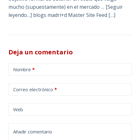
mucho (supuestamente) en el mercado … [Seguir
leyendo…] blogs madri+d Master Site Feed […]
Deja un comentario
A
Nombre
*
l
t
Correo electrónico
*
e
r
n
Web
a
t
Añadir comentario
i