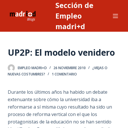
Sección de
S
a
Empleo
l
madri+d
t
a
r
UP2P: El modelo venidero
a
l
c
EMPLEO MADRI+D
26 NOVIEMBRE 2010
¿VIEJAS O
o
NUEVAS COSTUMBRES?
1 COMENTARIO
n
t
Durante los últimos años ha habido un debate
e
extenuante sobre cómo la universidad iba a
n
reformarse a sí misma cuyo resultado ha sido un
i
proceso de reforma vertical con el que los
d
protagonistas de la educación no se han sentido
o