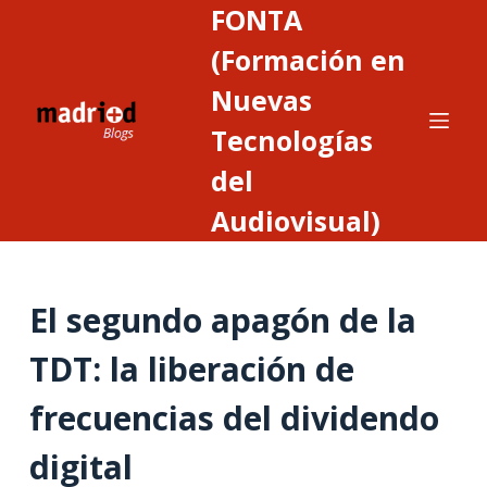
FONTA
S
a
(Formación en
l
Nuevas
t
Tecnologías
a
r
del
a
Audiovisual)
l
c
o
n
El segundo apagón de la
t
TDT: la liberación de
e
n
frecuencias del dividendo
i
d
digital
o