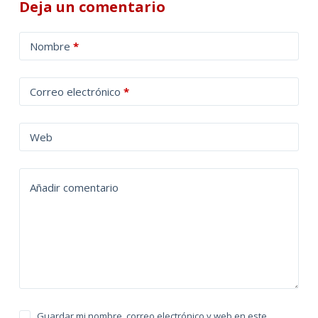
Deja un comentario
A
Nombre
*
l
t
Correo electrónico
*
e
r
n
Web
a
t
Añadir comentario
i
v
e
:
Guardar mi nombre, correo electrónico y web en este