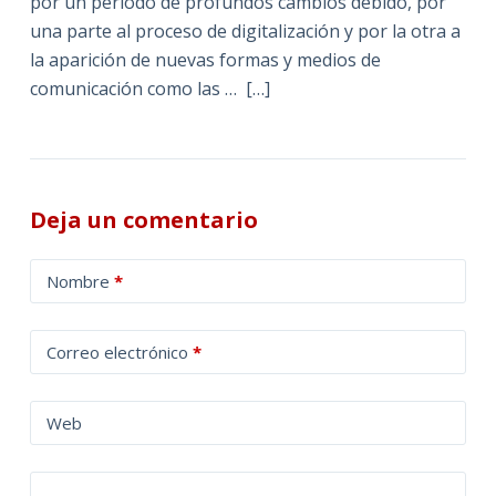
por un período de profundos cambios debido, por
una parte al proceso de digitalización y por la otra a
la aparición de nuevas formas y medios de
comunicación como las … […]
Deja un comentario
A
Nombre
*
l
t
Correo electrónico
*
e
r
n
Web
a
t