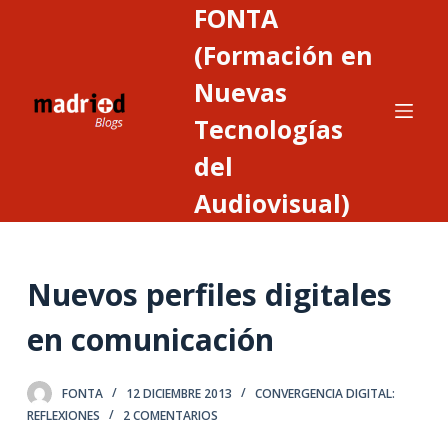
FONTA
S
a
(Formación en
l
Nuevas
t
Tecnologías
a
r
del
a
Audiovisual)
l
c
o
n
Nuevos perfiles digitales
t
en comunicación
e
n
i
FONTA
12 DICIEMBRE 2013
CONVERGENCIA DIGITAL:
d
REFLEXIONES
2 COMENTARIOS
o