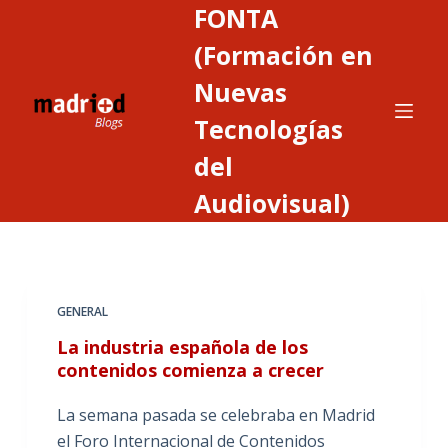
FONTA
S
a
(Formación en
l
Nuevas
t
Tecnologías
a
r
del
a
Audiovisual)
l
c
o
n
t
GENERAL
e
La industria española de los
n
contenidos comienza a crecer
i
d
La semana pasada se celebraba en Madrid
o
el Foro Internacional de Contenidos