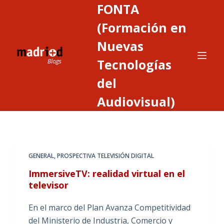
FONTA
S
a
(Formación en
l
Nuevas
t
Tecnologías
a
r
del
a
Audiovisual)
l
c
o
n
t
GENERAL
,
PROSPECTIVA TELEVISIÓN DIGITAL
e
ImmersiveTV: realidad virtual en el
n
televisor
i
d
En el marco del Plan Avanza Competitividad
o
del Ministerio de Industria, Comercio y