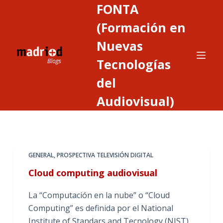
FONTA
S
a
(Formación en
l
Nuevas
t
Tecnologías
a
r
del
a
Audiovisual)
l
c
o
n
t
GENERAL
,
PROSPECTIVA TELEVISIÓN DIGITAL
e
Cloud computing audiovisual
n
i
La “Computación en la nube” o “Cloud
d
Computing” es definida por el National
o
Institute of Standars and Tecnology (NIST)