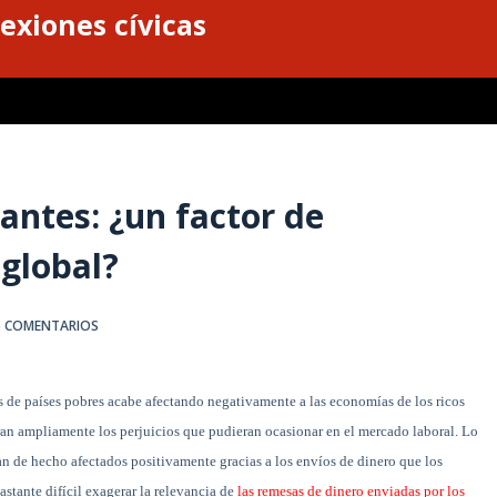
exiones cívicas
antes: ¿un factor de
 global?
5 COMENTARIOS
s de
países pobres acabe afectando negativamente a las economías de los ricos
ran ampliamente los perjuicios que pudieran ocasionar en el mercado laboral. Lo
vean de hecho afectados positivamente gracias a los envíos de dinero que los
bastante difícil exagerar la relevancia de
las remesas de dinero enviadas por los