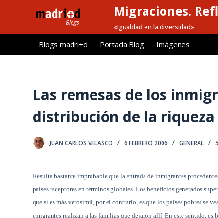
Migraciones. Refl
S
a
«Igualdad en la diversidad»
l
Blogs madri+d
Portada Blog
Imágenes
t
a
r
a
Las remesas de los inmigr
l
distribución de la riqueza
c
o
n
JUAN CARLOS VELASCO
6 FEBRERO 2006
GENERAL
t
e
n
Resulta bastante improbable que la entrada de inmigrantes procedente
i
países receptores en términos globales. Los beneficios generados supe
d
que sí es más verosímil, por el contrario, es que los países pobres se 
o
emigrantes realizan a las familias que dejaron allí. En este sentido, es 