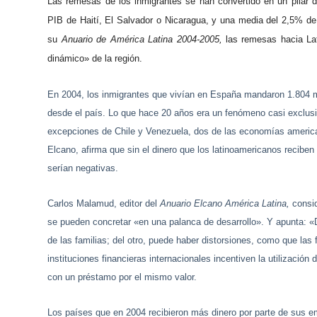
Las remesas de los inmigrantes se han convertido en un pilar d
PIB de Haití, El Salvador o Nicaragua, y una media del 2,5% de
su
Anuario de América Latina 2004-2005,
las remesas hacia Lat
dinámico» de la región.
En 2004, los inmigrantes que vivían en España mandaron 1.804 m
desde el país. Lo que hace 20 años era un fenómeno casi exclusi
excepciones de Chile y Venezuela, dos de las economías america
Elcano, afirma que sin el dinero que los latinoamericanos reciben
serían negativas.
Carlos Malamud, editor del
Anuario Elcano América Latina,
consid
se pueden concretar «en una palanca de desarrollo». Y apunta: «D
de las familias; del otro, puede haber distorsiones, como que las f
instituciones financieras internacionales incentiven la utilizació
con un préstamo por el mismo valor.
Los países que en 2004 recibieron más dinero por parte de sus em