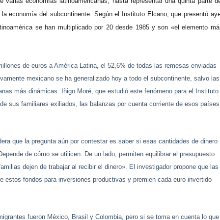
e varias economías latinoamericanas, hasta representar una quinta parte de
 la economía del subcontinente. Según el Instituto Elcano, que presentó aye
inoamérica se han multiplicado por 20 desde 1985 y son «el elemento má
illones de euros a América Latina, el 52,6% de todas las remesas enviadas
vamente mexicano se ha generalizado hoy a todo el subcontinente, salvo las
nas más dinámicas. Iñigo Moré, que estudió este fenómeno para el Instituto
 de sus familiares exiliados, las balanzas por cuenta corriente de esos países
era que la pregunta aún por contestar es saber si esas cantidades de dinero
epende de cómo se utilicen. De un lado, permiten equilibrar el presupuesto
amilias dejen de trabajar al recibir el dinero». El investigador propone que las
n de estos fondos para inversiones productivas y premien cada euro invertido
igrantes fueron México, Brasil y Colombia, pero si se toma en cuenta lo que