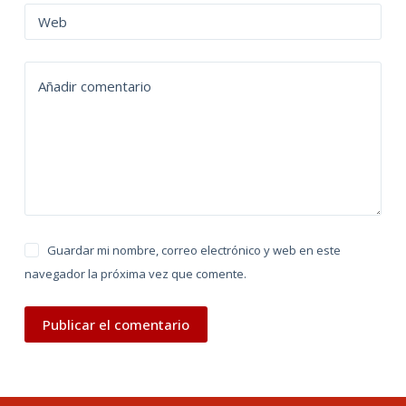
n
Web
a
t
Añadir comentario
i
v
e
:
Guardar mi nombre, correo electrónico y web en este
navegador la próxima vez que comente.
Publicar el comentario