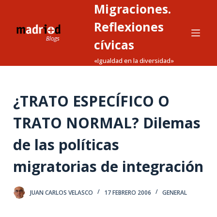
Migraciones.
S
a
Reflexiones
l
cívicas
t
«Igualdad en la diversidad»
a
r
a
¿TRATO ESPECÍFICO O
l
c
TRATO NORMAL? Dilemas
o
n
de las políticas
t
migratorias de integración
e
n
i
JUAN CARLOS VELASCO
17 FEBRERO 2006
GENERAL
d
o