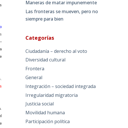
Maneras de matar impunemente
os
Las fronteras se mueven, pero no
siempre para bien
o
s
Categorías
–
a
Ciudadanía – derecho al voto
e
Diversidad cultural
Frontera
General
.
Integración – sociedad integrada
s
Irregularidad migratoria
Justicia social
.
Movilidad humana
l
Participación política
e