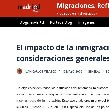
Migraciones. Refl
S
a
«Igualdad en la diversidad»
l
Blogs madri+d
Portada Blog
Imágenes
t
a
r
a
El impacto de la inmigrac
l
consideraciones generale
c
o
n
JUAN CARLOS VELASCO
12 MAYO 2006
GENERAL
3
t
e
n
En algo coinciden todos los estudiosos del fenómeno migratorio:
i
social mayor que en cualquier otro momento de su historia.
En u
d
a ser un país de inmigración.
Este acelerado crecimiento del f
o
la Unión Europea (UE): si en 1998 España era uno de los país