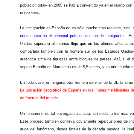
población total– en 2005 se había convertido ya en el cuarto con 
residentes–.
La inmigración en España no es sólo mucho más reciente, sino, 
consecutivo es el principal país de destino de inmigrantes
. En
Unidos
superaría el intenso flujo que en los últimos años arrib
compartida también con la frontera sur de los Estados Unidos
auténtica sima de riquezas entre bloques de países. Así, si el 
separa España de Marruecos es de 5,5 veces, y es aún mucho m
En todo caso, en ninguna otra frontera exterior de la UE la si
La ubicación geográfica de España en los límites meridionales de
de fractura del mundo.
Un fenómeno de tal envergadura afecta, sin duda, a los más var
Este proceso también conlleva obviamente repercusiones de índo
auge del fenómeno, d
esde finales de la década pasada, la inm