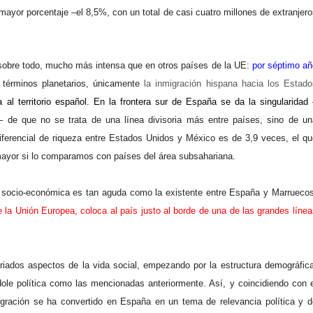
mayor porcentaje –el 8,5%, con un total de casi cuatro millones de extranjer
sobre todo, mucho más intensa que en otros países de la UE:
por séptimo añ
 términos planetarios, únicamente
la inmigración hispana hacia los Estado
a al territorio español. En la frontera sur de España se da la singularidad
– de que no se trata de una línea divisoria más entre países, sino de un
diferencial de riqueza entre Estados Unidos y México es de 3,9 veces, el qu
ayor si lo comparamos con países del área subsahariana.
ma socio-económica es tan aguda como la existente entre España y Marruecos
 la Unión Europea, coloca al país justo al borde de una de las grandes línea
iados aspectos de la vida social, empezando por la estructura demográfica
le política como las mencionadas anteriormente. Así, y coincidiendo con e
igración se ha convertido en España en un tema de relevancia política y d