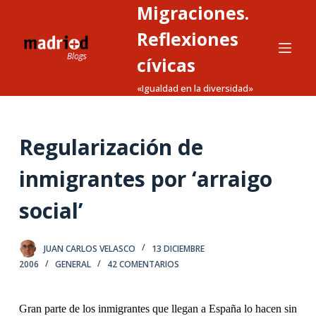
Migraciones.
S
a
Reflexiones
l
cívicas
t
«Igualdad en la diversidad»
a
r
a
Regularización de
l
c
inmigrantes por ‘arraigo
o
n
social’
t
e
JUAN CARLOS VELASCO
13 DICIEMBRE
n
2006
GENERAL
42 COMENTARIOS
i
d
o
Gran parte de los inmigrantes que llegan a España lo hacen sin