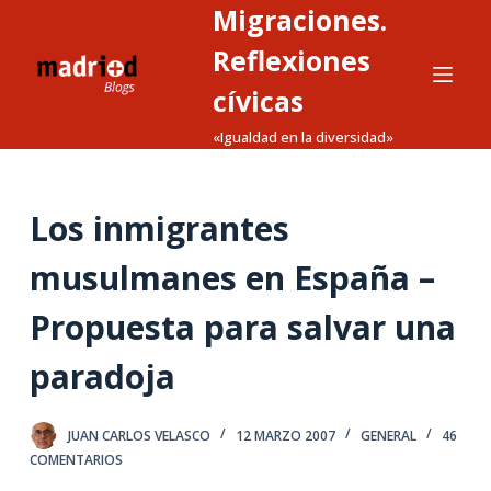
Migraciones.
S
a
Reflexiones
l
cívicas
t
«Igualdad en la diversidad»
a
r
a
Los inmigrantes
l
c
musulmanes en España –
o
n
Propuesta para salvar una
t
paradoja
e
n
i
JUAN CARLOS VELASCO
12 MARZO 2007
GENERAL
46
d
COMENTARIOS
o