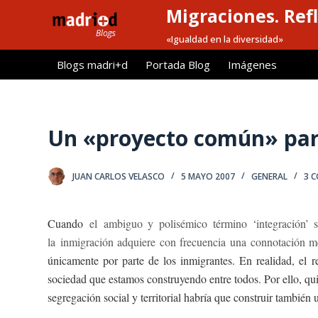
Migraciones. Refl
S
a
«Igualdad en la diversidad»
l
Blogs madri+d
Portada Blog
Imágenes
t
a
r
a
Un «proyecto común» para
l
c
JUAN CARLOS VELASCO
5 MAYO 2007
GENERAL
3 
o
n
t
Cuando
el ambiguo y polisémico término ‘integración’ 
e
la inmigración adquiere con frecuencia una connotación me
n
únicamente por parte de los inmigrantes.
En realidad, el r
i
sociedad que estamos construyendo entre todos. Por ello, qu
d
segregación social y territorial habría que construir también
o