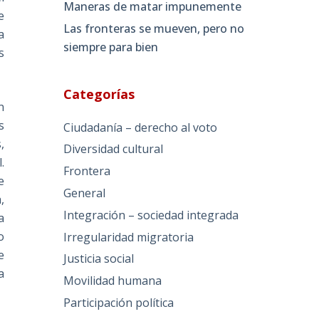
Maneras de matar impunemente
e
Las fronteras se mueven, pero no
a
siempre para bien
s
Categorías
n
s
Ciudadanía – derecho al voto
,
Diversidad cultural
.
Frontera
e
General
,
Integración – sociedad integrada
a
o
Irregularidad migratoria
e
Justicia social
a
Movilidad humana
Participación política