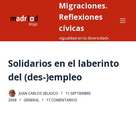
Migraciones.
S
a
Reflexiones
l
cívicas
t
«Igualdad en la diversidad»
a
r
a
Solidarios en el laberinto
l
c
del (des-)empleo
o
n
t
JUAN CARLOS VELASCO
11 SEPTIEMBRE
2008
GENERAL
17 COMENTARIOS
e
n
i
d
o