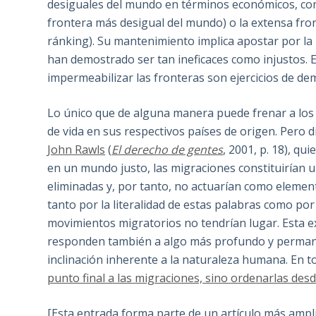
desiguales del mundo en términos económicos, como
frontera más desigual del mundo) o la extensa fron
ránking). Su mantenimiento implica apostar por la
han demostrado ser tan ineficaces como injustos. E
impermeabilizar las fronteras son ejercicios de de
Lo único que de alguna manera puede frenar a los 
de vida en sus respectivos países de origen. Pero 
John Rawls
(
El derecho de gentes
, 2001, p. 18), 
en un mundo justo, las migraciones constituirían 
eliminadas y, por tanto, no actuarían como element
tanto por la literalidad de estas palabras como po
movimientos migratorios no tendrían lugar. Esta ex
responden también a algo más profundo y permane
inclinación inherente a la naturaleza humana. En t
punto final a las migraciones, sino ordenarlas desde
[Esta entrada forma parte de un artículo más ampl