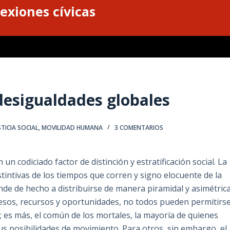
exiones cívicas
 desigualdades globales
STICIA SOCIAL
,
MOVILIDAD HUMANA
3 COMENTARIOS
un codiciado factor de distinción y estratificación social. La
tintivas de los tiempos que corren y signo elocuente de la
nde de hecho a distribuirse de manera piramidal y asimétrica
esos, recursos y oportunidades, no todos pueden permitirs
as; es más, el común de los mortales, la mayoría de quienes
us posibilidades de movimiento. Para otros, sin embargo, el