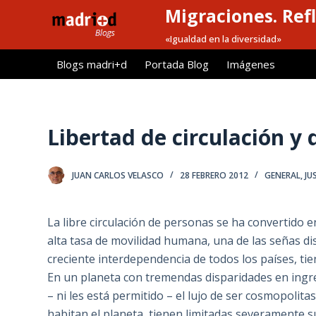
Migraciones. Refl
S
a
«Igualdad en la diversidad»
l
Blogs madri+d
Portada Blog
Imágenes
t
a
r
a
Libertad de circulación y
l
c
JUAN CARLOS VELASCO
28 FEBRERO 2012
GENERAL
,
JU
o
n
t
La libre circulación de personas se ha convertido en 
e
alta tasa de movilidad humana, una de las señas dis
n
creciente interdependencia de todos los países, tie
i
En un planeta con tremendas disparidades en ingr
d
– ni les está permitido – el lujo de ser cosmopolit
o
habitan el planeta, tienen limitadas severamente s