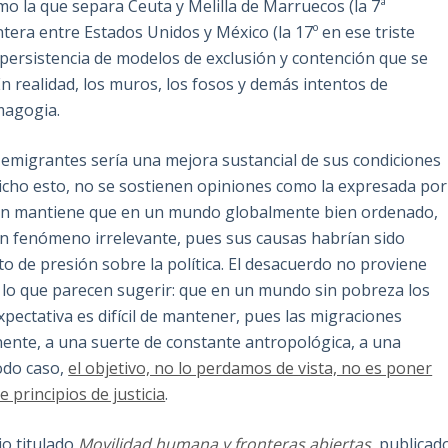
 la que separa Ceuta y Melilla de Marruecos (la 7ª
tera entre Estados Unidos y México (la 17º en ese triste
 persistencia de modelos de exclusión y contención que se
n realidad, los muros, los fosos y demás intentos de
magogia.
emigrantes sería una mejora sustancial de sus condiciones
dicho esto, no se sostienen opiniones como la expresada por
quien mantiene que en un mundo globalmente bien ordenado,
un fenómeno irrelevante, pues sus causas habrían sido
o de presión sobre la política. El desacuerdo no proviene
r lo que parecen sugerir: que en un mundo sin pobreza los
pectativa es difícil de mantener, pues las migraciones
nte, a una suerte de constante antropológica, a una
odo caso,
el objetivo, no lo perdamos de vista, no es poner
 principios de justicia
.
io titulado
Movilidad humana y fronteras abiertas
,
publicad