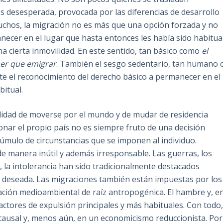
s desesperada, provocada por las diferencias de desarrollo
muchos, la migración no es más que una opción forzada y no
necer en el lugar que hasta entonces les había sido habitua
a cierta inmovilidad. En este sentido, tan básico como
el
ner que emigrar
. También el sesgo sedentario, tan humano 
te el reconocimiento del derecho básico a permanecer en el
bitual.
ibilidad de moverse por el mundo y de mudar de residencia
onar el propio país no es siempre fruto de una decisión
cúmulo de circunstancias que se imponen al individuo.
e manera inútil y además irresponsable. Las guerras, los
l, la intolerancia han sido tradicionalmente destacados
o deseada. Las migraciones también están impuestas por los
dación medioambiental de raíz antropogénica. El hambre y, e
factores de expulsión principales y más habituales. Con todo
causal y, menos aún, en un economicismo reduccionista. Por