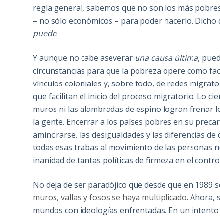
regla general, sabemos que no son los más pobres
– no sólo económicos – para poder hacerlo. Dicho
puede
.
Y aunque no cabe aseverar
una causa última
, pued
circunstancias para que la pobreza opere como fact
vínculos coloniales y, sobre todo, de redes migrato
que facilitan el inicio del proceso migratorio. Lo c
muros ni las alambradas de espino logran frenar l
la gente. Encerrar a los países pobres en su precar
aminorarse, las desigualdades y las diferencias d
todas esas trabas al movimiento de las personas no
inanidad de tantas políticas de firmeza en el contro
No deja de ser paradójico que desde que en 1989 s
muros, vallas y fosos se haya multiplicado
. Ahora,
mundos con ideologías enfrentadas. En un intento 