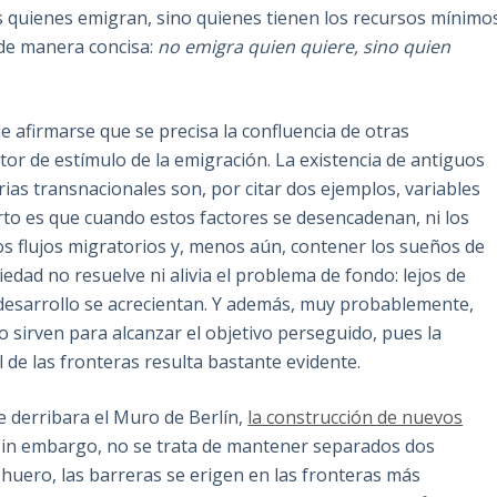
 quienes emigran, sino quienes tienen los recursos mínimo
 de manera concisa:
no emigra quien quiere, sino quien
e afirmarse que se precisa la confluencia de otras
or de estímulo de la emigración. La existencia de antiguos
rias transnacionales son, por citar dos ejemplos, variables
ierto es que cuando estos factores se desencadenan, ni los
os flujos migratorios y, menos aún, contener los sueños de
iedad no resuelve ni alivia el problema de fondo: lejos de
e desarrollo se acrecientan. Y además, muy probablemente,
 sirven para alcanzar el objetivo perseguido, pues la
l de las fronteras resulta bastante evidente.
e derribara el Muro de Berlín,
la construcción de nuevos
 sin embargo, no se trata de mantener separados dos
huero, las barreras se erigen en las fronteras más