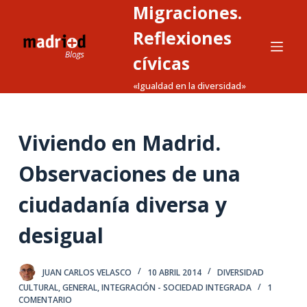
Migraciones.
S
a
Reflexiones
l
cívicas
t
«Igualdad en la diversidad»
a
r
a
Viviendo en Madrid.
l
c
Observaciones de una
o
n
ciudadanía diversa y
t
desigual
e
n
i
JUAN CARLOS VELASCO
10 ABRIL 2014
DIVERSIDAD
d
CULTURAL
,
GENERAL
,
INTEGRACIÓN - SOCIEDAD INTEGRADA
1
o
COMENTARIO