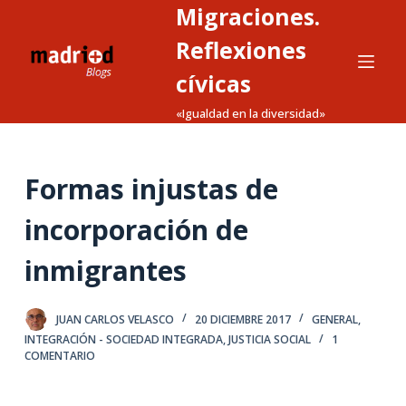
Migraciones.
S
a
Reflexiones
l
cívicas
t
«Igualdad en la diversidad»
a
r
a
Formas injustas de
l
c
incorporación de
o
n
inmigrantes
t
e
JUAN CARLOS VELASCO
20 DICIEMBRE 2017
GENERAL
,
n
INTEGRACIÓN - SOCIEDAD INTEGRADA
,
JUSTICIA SOCIAL
1
i
COMENTARIO
d
o