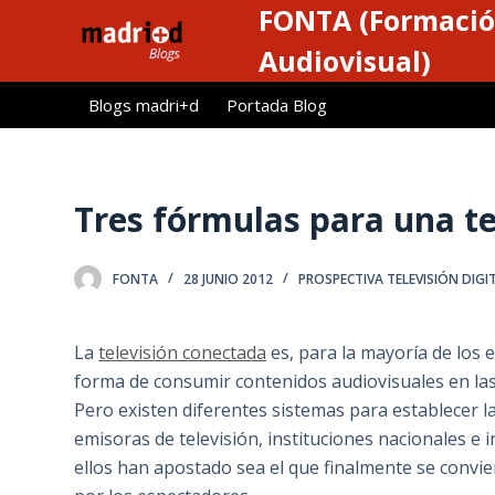
FONTA (Formació
S
a
Audiovisual)
l
Blogs madri+d
Portada Blog
t
a
r
a
Tres fórmulas para una t
l
c
FONTA
28 JUNIO 2012
PROSPECTIVA TELEVISIÓN DIGI
o
n
t
La
televisión conectada
es, para la mayoría de los e
e
forma de consumir contenidos audiovisuales en las
n
Pero existen diferentes sistemas para establecer la 
i
emisoras de televisión, instituciones nacionales e
d
ellos han apostado sea el que finalmente se convie
o