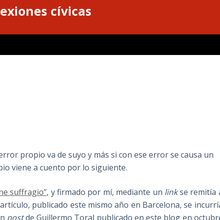
exiones cívicas
n error propio va de suyo y más si con ese error se causa un
pio viene a cuento por lo siguiente.
ine suffragio”
, y firmado por mí, mediante un
link
se remitía 
e artículo, publicado este mismo año en Barcelona, se incurrí
un
post
de Guillermo Toral publicado en este blog en octubr