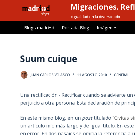
Migraciones. Refl
S
a
«Igualdad en la diversidad»
l
Blogs madri+d
Portada Blog
Imágenes
t
a
r
a
Suum cuique
l
c
JUAN CARLOS VELASCO
11 AGOSTO 2010
GENERAL
o
n
t
Una rectificación.- Rectificar cuando se advierte u
e
perjuicio a otra persona. Esta declaración de princi
n
i
En este mismo blog, en un
post
titulado
“Civitas s
d
un artículo mío más largo y de igual título. En est
o
en error. En dos pasajes se omitía la referencia a 