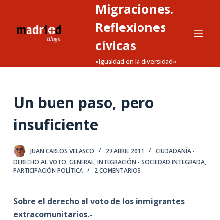
Migraciones.
S
a
Reflexiones
l
cívicas
t
«Igualdad en la diversidad»
a
r
a
Un buen paso, pero
l
c
insuficiente
o
n
t
JUAN CARLOS VELASCO
29 ABRIL 2011
CIUDADANÍA -
DERECHO AL VOTO
,
GENERAL
,
INTEGRACIÓN - SOCIEDAD INTEGRADA
,
e
PARTICIPACIÓN POLÍTICA
2 COMENTARIOS
n
i
Sobre el derecho al voto de los inmigrantes
d
extracomunitarios.-
o