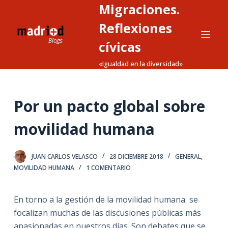
Migraciones.
S
a
Reflexiones
l
cívicas
t
«Igualdad en la diversidad»
a
r
a
Por un pacto global sobre
l
c
movilidad humana
o
n
t
JUAN CARLOS VELASCO
28 DICIEMBRE 2018
GENERAL
,
MOVILIDAD HUMANA
1 COMENTARIO
e
n
i
En torno a la gestión de la movilidad humana se
d
focalizan muchas de las discusiones públicas más
o
apasionadas en nuestros días. Son debates que se