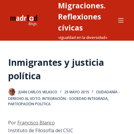
Migraciones.
S
a
Reflexiones
l
cívicas
t
«Igualdad en la diversidad»
a
r
a
Inmigrantes y justicia
l
c
política
o
n
t
JUAN CARLOS VELASCO
25 MAYO 2015
CIUDADANÍA -
DERECHO AL VOTO
,
INTEGRACIÓN - SOCIEDAD INTEGRADA
,
e
PARTICIPACIÓN POLÍTICA
n
i
Por
Francisco Blanco
d
Instituto de Filosofía del CSIC
o