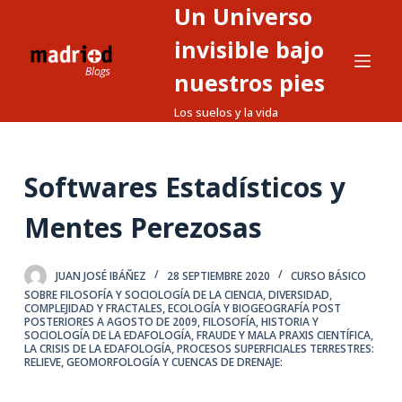
Un Universo
S
a
invisible bajo
l
nuestros pies
t
Los suelos y la vida
a
r
a
Softwares Estadísticos y
l
c
Mentes Perezosas
o
n
t
JUAN JOSÉ IBÁÑEZ
28 SEPTIEMBRE 2020
CURSO BÁSICO
SOBRE FILOSOFÍA Y SOCIOLOGÍA DE LA CIENCIA
,
DIVERSIDAD,
e
COMPLEJIDAD Y FRACTALES
,
ECOLOGÍA Y BIOGEOGRAFÍA POST
POSTERIORES A AGOSTO DE 2009
,
FILOSOFÍA, HISTORIA Y
n
SOCIOLOGÍA DE LA EDAFOLOGÍA
,
FRAUDE Y MALA PRAXIS CIENTÍFICA
,
i
LA CRISIS DE LA EDAFOLOGÍA
,
PROCESOS SUPERFICIALES TERRESTRES:
RELIEVE, GEOMORFOLOGÍA Y CUENCAS DE DRENAJE:
d
o