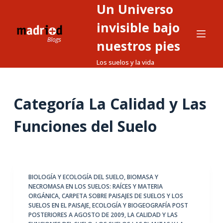
Un Universo
S
a
invisible bajo
l
nuestros pies
t
Los suelos y la vida
a
r
a
Categoría
La Calidad y Las
l
c
Funciones del Suelo
o
n
t
e
BIOLOGÍA Y ECOLOGÍA DEL SUELO
,
BIOMASA Y
n
NECROMASA EN LOS SUELOS: RAÍCES Y MATERIA
i
ORGÁNICA
,
CARPETA SOBRE PAISAJES DE SUELOS Y LOS
d
SUELOS EN EL PAISAJE
,
ECOLOGÍA Y BIOGEOGRAFÍA POST
POSTERIORES A AGOSTO DE 2009
,
LA CALIDAD Y LAS
o