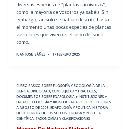
diversas especies de “plantas carnívoras”,
como la mayoría de vosotros ya sabéis. Sin
embargo,tan solo se habían descrito hasta
el momento unas pocas especies de plantas
vasculares que viven en el seno del suelo,
como…
JUAN JOSÉ IBÁÑEZ
17 FEBRERO 2025
CURSO BÁSICO SOBRE FILOSOFÍA Y SOCIOLOGÍA DE LA
CIENCIA
,
DIVERSIDAD, COMPLEJIDAD Y FRACTALES
,
DOCUMENTOS SOBRE EDAFOLOGÍA + INSTITUCIONES +
ENLACES
,
ECOLOGÍA Y BIOGEOGRAFÍA POST POSTERIORES
A AGOSTO DE 2009
,
EDAFOLOGÍA Y POLÍTICA
,
HISTORIA
DE LA TIERRA Y DE LOS SUELOS.
,
PRENSA Y POLÍTICA
CIENTÍFICA
,
TAXONOMÍAS Y CLASIFICACIONES
Museos De Historia Natural y