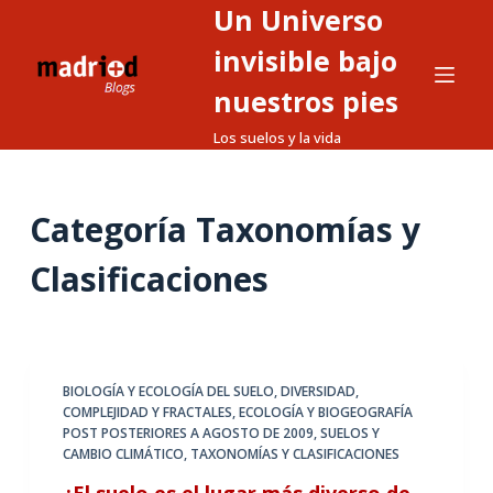
Un Universo
S
a
invisible bajo
l
nuestros pies
t
Los suelos y la vida
a
r
a
Categoría
Taxonomías y
l
c
Clasificaciones
o
n
t
e
BIOLOGÍA Y ECOLOGÍA DEL SUELO
,
DIVERSIDAD,
n
COMPLEJIDAD Y FRACTALES
,
ECOLOGÍA Y BIOGEOGRAFÍA
i
POST POSTERIORES A AGOSTO DE 2009
,
SUELOS Y
d
CAMBIO CLIMÁTICO
,
TAXONOMÍAS Y CLASIFICACIONES
o
¿El suelo es el lugar más diverso de