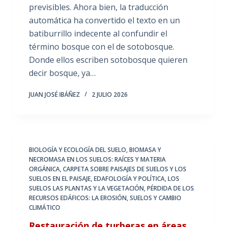
previsibles. Ahora bien, la traducción
automática ha convertido el texto en un
batiburrillo indecente al confundir el
término bosque con el de sotobosque.
Donde ellos escriben sotobosque quieren
decir bosque, ya…
JUAN JOSÉ IBÁÑEZ
2 JULIO 2026
BIOLOGÍA Y ECOLOGÍA DEL SUELO
,
BIOMASA Y
NECROMASA EN LOS SUELOS: RAÍCES Y MATERIA
ORGÁNICA
,
CARPETA SOBRE PAISAJES DE SUELOS Y LOS
SUELOS EN EL PAISAJE
,
EDAFOLOGÍA Y POLÍTICA
,
LOS
SUELOS LAS PLANTAS Y LA VEGETACIÓN
,
PÉRDIDA DE LOS
RECURSOS EDÁFICOS: LA EROSIÓN
,
SUELOS Y CAMBIO
CLIMÁTICO
Restauración de turberas en áreas