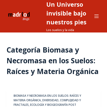
Un Universo
S
a
invisible bajo
l
nuestros pies
t
Los suelos y la vida
a
r
a
Categoría
Biomasa y
l
c
Necromasa en los Suelos:
o
n
Raíces y Materia Orgánica
t
e
n
i
BIOMASA Y NECROMASA EN LOS SUELOS: RAÍCES Y
d
MATERIA ORGÁNICA
,
DIVERSIDAD, COMPLEJIDAD Y
o
FRACTALES
,
ECOLOGÍA Y BIOGEOGRAFÍA POST