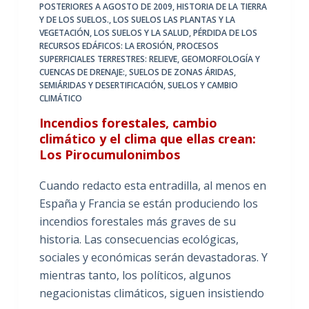
POSTERIORES A AGOSTO DE 2009
,
HISTORIA DE LA TIERRA
Y DE LOS SUELOS.
,
LOS SUELOS LAS PLANTAS Y LA
VEGETACIÓN
,
LOS SUELOS Y LA SALUD
,
PÉRDIDA DE LOS
RECURSOS EDÁFICOS: LA EROSIÓN
,
PROCESOS
SUPERFICIALES TERRESTRES: RELIEVE, GEOMORFOLOGÍA Y
CUENCAS DE DRENAJE:
,
SUELOS DE ZONAS ÁRIDAS,
SEMIÁRIDAS Y DESERTIFICACIÓN
,
SUELOS Y CAMBIO
CLIMÁTICO
Incendios forestales, cambio
climático y el clima que ellas crean:
Los Pirocumulonimbos
Cuando redacto esta entradilla, al menos en
España y Francia se están produciendo los
incendios forestales más graves de su
historia. Las consecuencias ecológicas,
sociales y económicas serán devastadoras. Y
mientras tanto, los políticos, algunos
negacionistas climáticos, siguen insistiendo