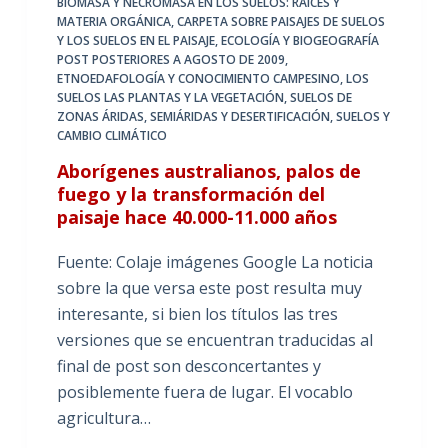
BIOMASA Y NECROMASA EN LOS SUELOS: RAÍCES Y
MATERIA ORGÁNICA
,
CARPETA SOBRE PAISAJES DE SUELOS
Y LOS SUELOS EN EL PAISAJE
,
ECOLOGÍA Y BIOGEOGRAFÍA
POST POSTERIORES A AGOSTO DE 2009
,
ETNOEDAFOLOGÍA Y CONOCIMIENTO CAMPESINO
,
LOS
SUELOS LAS PLANTAS Y LA VEGETACIÓN
,
SUELOS DE
ZONAS ÁRIDAS, SEMIÁRIDAS Y DESERTIFICACIÓN
,
SUELOS Y
CAMBIO CLIMÁTICO
Aborígenes australianos, palos de
fuego y la transformación del
paisaje hace 40.000-11.000 años
Fuente: Colaje imágenes Google La noticia
sobre la que versa este post resulta muy
interesante, si bien los títulos las tres
versiones que se encuentran traducidas al
final de post son desconcertantes y
posiblemente fuera de lugar. El vocablo
agricultura…