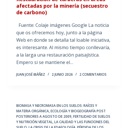
afectadas por la minería (secuestro
de carbono)
Fuente: Colaje imágenes Google La noticia
que os ofrecemos hoy, junto a la página
Web en donde se detalla tal loable iniciativa,
es interesante. Al mismo tiempo conllevaría,
a la larga una restauración paisajística.
Empero si se mantiene el…
JUAN JOSÉ IBÁÑEZ
2 JUNIO 2026
2 COMENTARIOS
BIOMASA Y NECROMASA EN LOS SUELOS: RAÍCES Y
MATERIA ORGÁNICA
,
ECOLOGÍA Y BIOGEOGRAFÍA POST
POSTERIORES A AGOSTO DE 2009
,
FERTILIDAD DE SUELOS
Y NUTRICIÓN VEGETAL
,
LA CALIDAD Y LAS FUNCIONES DEL
SUELO
,
LA CRISIS DE LA EDAFOLOGÍA
,
PÉRDIDA DE LOS