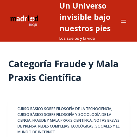
Un Universo
S
a
invisible bajo
l
nuestros pies
t
Los suelos y la vida
a
r
a
Categoría
Fraude y Mala
l
c
Praxis Científica
o
n
t
e
CURSO BÁSICO SOBRE FILOSOFÍA DE LA TECNOCIENCIA
,
n
CURSO BÁSICO SOBRE FILOSOFÍA Y SOCIOLOGÍA DE LA
i
CIENCIA
,
FRAUDE Y MALA PRAXIS CIENTÍFICA
,
NOTAS BREVES
d
DE PRENSA
,
REDES COMPLEJAS, ECOLÓGICAS, SOCIALES Y EL
MUNDO DE INTERNET
o