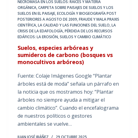
NECROMASA EN LOS SUELOS: RAÍCES Y MATERIA
ORGÁNICA
,
CARPETA SOBRE PAISAJES DE SUELOS Y LOS
SUELOS EN EL PAISAJE
,
ECOLOGÍA Y BIOGEOGRAFÍA POST
POSTERIORES A AGOSTO DE 2009
,
FRAUDE Y MALA PRAXIS
CIENTÍFICA
,
LA CALIDAD Y LAS FUNCIONES DEL SUELO
,
LA
CRISIS DE LA EDAFOLOGÍA
,
PÉRDIDA DE LOS RECURSOS
EDÁFICOS: LA EROSIÓN
,
SUELOS Y CAMBIO CLIMÁTICO
Suelos, especies arbóreas y
sumideros de carbono (bosques vs
monocultivos arbóreos)
Fuente: Colaje Imágenes Google “Plantar
árboles está de moda” señala un párrafo en
la noticia que os mostramos hoy: “Plantar
árboles no siempre ayuda a mitigar el
cambio climático”. Cuando el encefalograma
de nuestros políticos o gestores
ambientales se vuelve…
JUAN JOSÉ IBÁÑEZ
29 OCTUBRE 2025