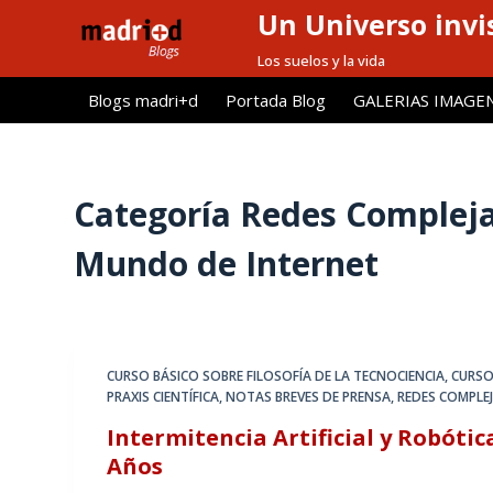
Un Universo invis
S
a
Los suelos y la vida
l
Blogs madri+d
Portada Blog
GALERIAS IMAGE
t
a
r
a
Categoría
Redes Complejas,
l
Mundo de Internet
c
o
n
t
e
CURSO BÁSICO SOBRE FILOSOFÍA DE LA TECNOCIENCIA
,
CURSO
n
PRAXIS CIENTÍFICA
,
NOTAS BREVES DE PRENSA
,
REDES COMPLEJ
i
Intermitencia Artificial y Robóti
d
Años
o