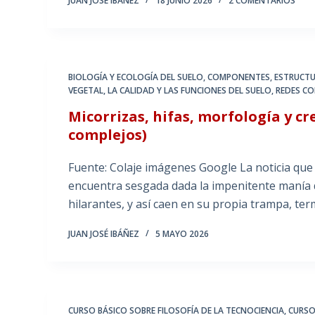
JUAN JOSÉ IBÁÑEZ
18 JUNIO 2026
2 COMENTARIOS
BIOLOGÍA Y ECOLOGÍA DEL SUELO
,
COMPONENTES, ESTRUCTU
VEGETAL
,
LA CALIDAD Y LAS FUNCIONES DEL SUELO
,
REDES CO
Micorrizas, hifas, morfología y cr
complejos)
Fuente: Colaje imágenes Google La noticia que 
encuentra sesgada dada la impenitente manía de
hilarantes, y así caen en su propia trampa, t
JUAN JOSÉ IBÁÑEZ
5 MAYO 2026
CURSO BÁSICO SOBRE FILOSOFÍA DE LA TECNOCIENCIA
,
CURSO