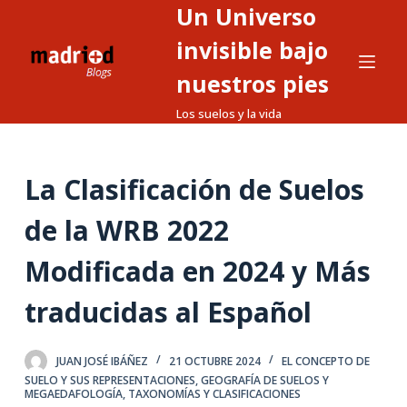
Un Universo
S
a
invisible bajo
l
nuestros pies
t
Los suelos y la vida
a
r
a
La Clasificación de Suelos
l
c
de la WRB 2022
o
n
Modificada en 2024 y Más
t
traducidas al Español
e
n
i
JUAN JOSÉ IBÁÑEZ
21 OCTUBRE 2024
EL CONCEPTO DE
d
SUELO Y SUS REPRESENTACIONES
,
GEOGRAFÍA DE SUELOS Y
MEGAEDAFOLOGÍA
,
TAXONOMÍAS Y CLASIFICACIONES
o