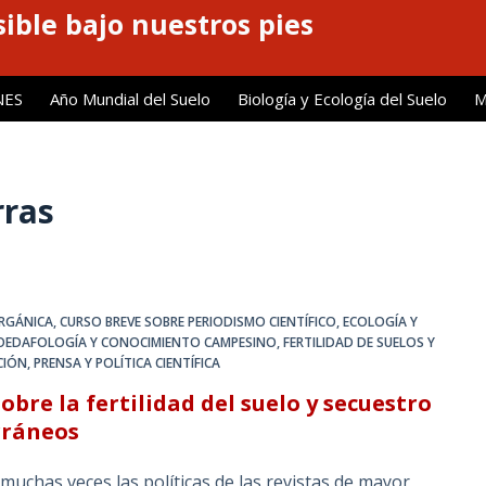
ible bajo nuestros pies
NES
Año Mundial del Suelo
Biología y Ecología del Suelo
M
rras
ORGÁNICA
,
CURSO BREVE SOBRE PERIODISMO CIENTÍFICO
,
ECOLOGÍA Y
OEDAFOLOGÍA Y CONOCIMIENTO CAMPESINO
,
FERTILIDAD DE SUELOS Y
CIÓN
,
PRENSA Y POLÍTICA CIENTÍFICA
obre la fertilidad del suelo y secuestro
rráneos
chas veces las políticas de las revistas de mayor