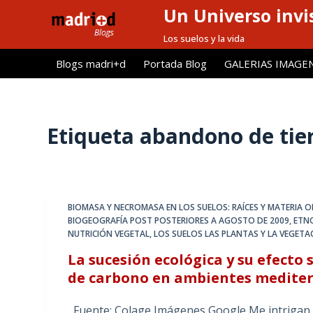
Un Universo invis
S
a
Los suelos y la vida
l
Blogs madri+d
Portada Blog
GALERIAS IMAGE
t
a
r
a
Etiqueta
abandono de tie
l
c
o
n
BIOMASA Y NECROMASA EN LOS SUELOS: RAÍCES Y MATERIA 
t
BIOGEOGRAFÍA POST POSTERIORES A AGOSTO DE 2009
,
ETN
e
NUTRICIÓN VEGETAL
,
LOS SUELOS LAS PLANTAS Y LA VEGETA
n
La sucesión ecológica y su efecto s
i
de carbono en ambientes medite
d
o
Fuente: Colage Imágenes Google Me intrigan mu