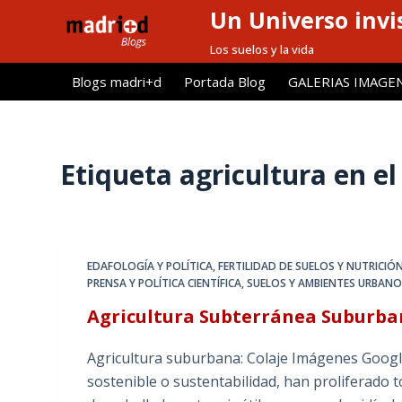
Un Universo invis
S
a
Los suelos y la vida
l
Blogs madri+d
Portada Blog
GALERIAS IMAGE
t
a
r
a
Etiqueta
agricultura en el
l
c
o
n
EDAFOLOGÍA Y POLÍTICA
,
FERTILIDAD DE SUELOS Y NUTRICIÓ
t
PRENSA Y POLÍTICA CIENTÍFICA
,
SUELOS Y AMBIENTES URBANO
e
Agricultura Subterránea Suburb
n
i
Agricultura suburbana: Colaje Imágenes Google
d
sostenible o sustentabilidad, han proliferado 
o