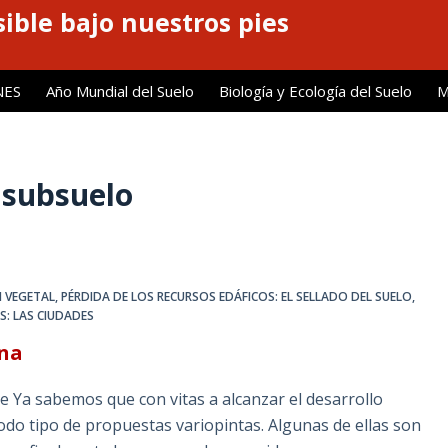
ible bajo nuestros pies
NES
Año Mundial del Suelo
Biología y Ecología del Suelo
M
 subsuelo
N VEGETAL
,
PÉRDIDA DE LOS RECURSOS EDÁFICOS: EL SELLADO DEL SUELO
,
S: LAS CIUDADES
ana
 Ya sabemos que con vitas a alcanzar el desarrollo
todo tipo de propuestas variopintas. Algunas de ellas son