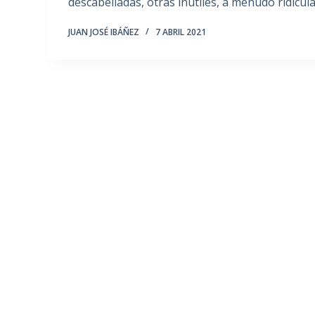
descabelladas, otras inútiles, a menudo ridícu
JUAN JOSÉ IBÁÑEZ
7 ABRIL 2021