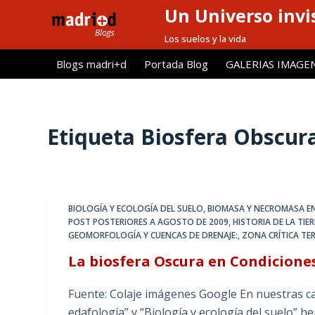
Un Universo invis
S
a
Los suelos y la vida
l
Blogs madri+d
Portada Blog
GALERIAS IMAGE
t
a
r
a
Etiqueta
Biosfera Obscur
l
c
o
n
BIOLOGÍA Y ECOLOGÍA DEL SUELO
,
BIOMASA Y NECROMASA EN
t
POST POSTERIORES A AGOSTO DE 2009
,
HISTORIA DE LA TIE
e
GEOMORFOLOGÍA Y CUENCAS DE DRENAJE:
,
ZONA CRÍTICA TE
n
La biosfera Oscura en Condicione
i
d
Fuente: Colaje imágenes Google En nuestras cat
o
edafología” y “Biología y ecología del suelo” 