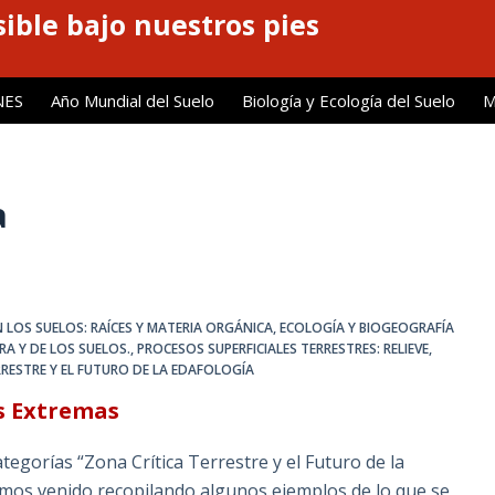
ible bajo nuestros pies
NES
Año Mundial del Suelo
Biología y Ecología del Suelo
M
a
 LOS SUELOS: RAÍCES Y MATERIA ORGÁNICA
,
ECOLOGÍA Y BIOGEOGRAFÍA
RRA Y DE LOS SUELOS.
,
PROCESOS SUPERFICIALES TERRESTRES: RELIEVE,
RRESTRE Y EL FUTURO DE LA EDAFOLOGÍA
s Extremas
egorías “Zona Crítica Terrestre y el Futuro de la
hemos venido recopilando algunos ejemplos de lo que se