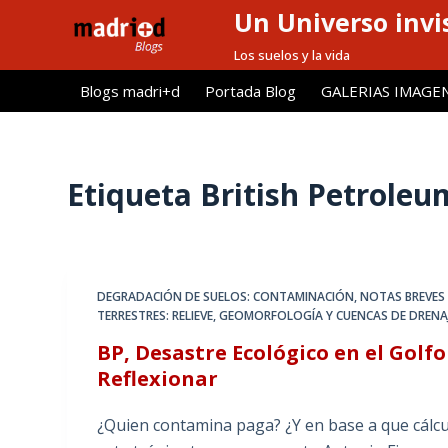
Un Universo invis
S
a
Los suelos y la vida
l
Blogs madri+d
Portada Blog
GALERIAS IMAGE
t
a
r
a
Etiqueta
British Petroleu
l
c
o
n
DEGRADACIÓN DE SUELOS: CONTAMINACIÓN
,
NOTAS BREVES
t
TERRESTRES: RELIEVE, GEOMORFOLOGÍA Y CUENCAS DE DRENAJ
e
BP, Desastre Ecológico en el Gol
n
Reflexionar
i
d
¿Quien contamina paga? ¿Y en base a que cálcu
o