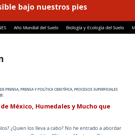
ible bajo nuestros pies
NES
Año Mundial del Suelo
Biología y Ecología del Suelo
M
m
 DE PRENSA
,
PRENSA Y POLÍTICA CIENTÍFICA
,
PROCESOS SUPERFICIALES
E:
fo de México, Humedales y Mucho que
los? ¿Quien los lleva a cabo? No he entrado a abordar