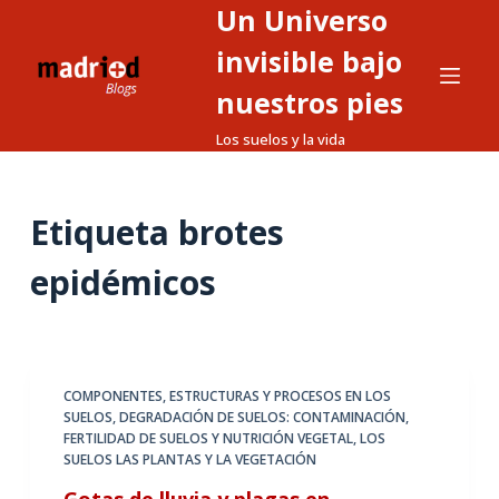
Un Universo
S
a
invisible bajo
l
nuestros pies
t
Los suelos y la vida
a
r
a
Etiqueta
brotes
l
c
epidémicos
o
n
t
e
COMPONENTES, ESTRUCTURAS Y PROCESOS EN LOS
n
SUELOS
,
DEGRADACIÓN DE SUELOS: CONTAMINACIÓN
,
i
FERTILIDAD DE SUELOS Y NUTRICIÓN VEGETAL
,
LOS
d
SUELOS LAS PLANTAS Y LA VEGETACIÓN
o
Gotas de lluvia y plagas en