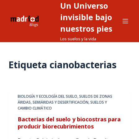
Un Universo
S
a
invisible bajo
l
nuestros pies
t
Los suelos y la vida
a
r
a
Etiqueta
cianobacterias
l
c
o
n
t
BIOLOGÍA Y ECOLOGÍA DEL SUELO
,
SUELOS DE ZONAS
ÁRIDAS, SEMIÁRIDAS Y DESERTIFICACIÓN
,
SUELOS Y
e
CAMBIO CLIMÁTICO
n
Bacterias del suelo y biocostras para
i
producir biorecubrimientos
d
o