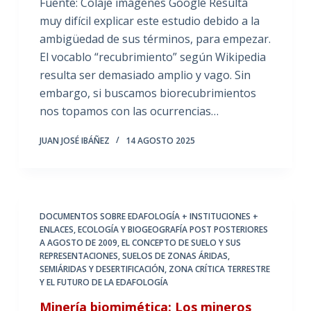
Fuente: Colaje imágenes Google Resulta
muy difícil explicar este estudio debido a la
ambigüedad de sus términos, para empezar.
El vocablo “recubrimiento” según Wikipedia
resulta ser demasiado amplio y vago. Sin
embargo, si buscamos biorecubrimientos
nos topamos con las ocurrencias…
JUAN JOSÉ IBÁÑEZ
14 AGOSTO 2025
DOCUMENTOS SOBRE EDAFOLOGÍA + INSTITUCIONES +
ENLACES
,
ECOLOGÍA Y BIOGEOGRAFÍA POST POSTERIORES
A AGOSTO DE 2009
,
EL CONCEPTO DE SUELO Y SUS
REPRESENTACIONES
,
SUELOS DE ZONAS ÁRIDAS,
SEMIÁRIDAS Y DESERTIFICACIÓN
,
ZONA CRÍTICA TERRESTRE
Y EL FUTURO DE LA EDAFOLOGÍA
Minería biomimética: Los mineros