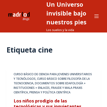
Un Universo
S
a
invisible bajo
l
nuestros pies
t
Los suelos y la vida
a
r
a
Etiqueta
cine
l
c
o
n
t
CURSO BÁSICO DE CIENCIA PARA JOVENES UNIVERSITARIOS
Y TECNÓLOGOS
,
CURSO BÁSICO SOBRE FILOSOFÍA DE LA
e
TECNOCIENCIA
,
DOCUMENTOS SOBRE EDAFOLOGÍA +
n
INSTITUCIONES + ENLACES
,
FRAUDE Y MALA PRAXIS
i
CIENTÍFICA
,
PRENSA Y POLÍTICA CIENTÍFICA
d
Los niños prodigio de las
o
tecnológicas y sus inquietantes