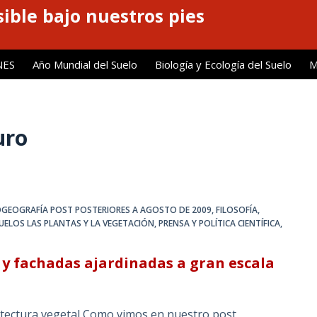
ible bajo nuestros pies
NES
Año Mundial del Suelo
Biología y Ecología del Suelo
M
uro
OGEOGRAFÍA POST POSTERIORES A AGOSTO DE 2009
,
FILOSOFÍA,
UELOS LAS PLANTAS Y LA VEGETACIÓN
,
PRENSA Y POLÍTICA CIENTÍFICA
,
 y fachadas ajardinadas a gran escala
itectura vegetal Como vimos en nuestro post