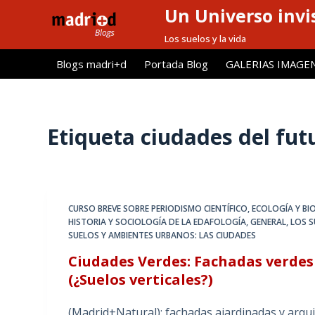
Un Universo invis
S
a
Los suelos y la vida
l
Blogs madri+d
Portada Blog
GALERIAS IMAGE
t
a
r
a
Etiqueta
ciudades del fut
l
c
o
n
CURSO BREVE SOBRE PERIODISMO CIENTÍFICO
,
ECOLOGÍA Y BI
t
HISTORIA Y SOCIOLOGÍA DE LA EDAFOLOGÍA
,
GENERAL
,
LOS S
e
SUELOS Y AMBIENTES URBANOS: LAS CIUDADES
n
Ciudades Verdes: Fachadas verdes
i
(¿Suelos verticales?)
d
o
(Madrid+Natural): fachadas ajardinadas y arqu