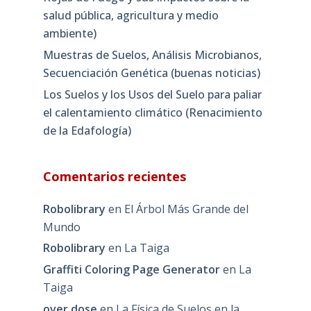
salud pública, agricultura y medio
ambiente)
Muestras de Suelos, Análisis Microbianos,
Secuenciación Genética (buenas noticias)
Los Suelos y los Usos del Suelo para paliar
el calentamiento climático (Renacimiento
de la Edafología)
Comentarios recientes
Robolibrary
en
El Árbol Más Grande del
Mundo
Robolibrary
en
La Taiga
Graffiti Coloring Page Generator
en
La
Taiga
over dose
en
La Física de Suelos en la