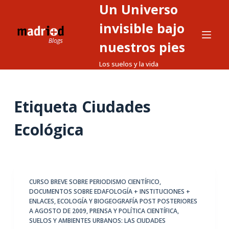
Un Universo
S
a
invisible bajo
l
nuestros pies
t
Los suelos y la vida
a
r
a
Etiqueta
Ciudades
l
c
Ecológica
o
n
t
e
CURSO BREVE SOBRE PERIODISMO CIENTÍFICO
,
n
DOCUMENTOS SOBRE EDAFOLOGÍA + INSTITUCIONES +
i
ENLACES
,
ECOLOGÍA Y BIOGEOGRAFÍA POST POSTERIORES
d
A AGOSTO DE 2009
,
PRENSA Y POLÍTICA CIENTÍFICA
,
SUELOS Y AMBIENTES URBANOS: LAS CIUDADES
o