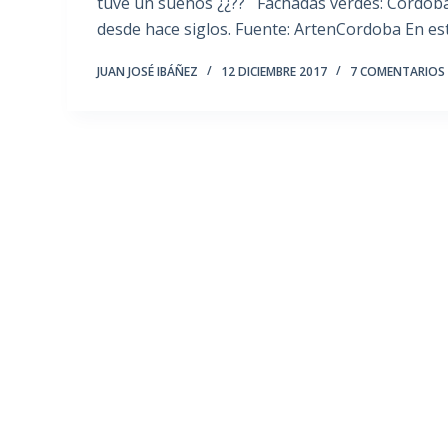
tuve un sueños ¿¿?? Fachadas verdes: Córdoba
desde hace siglos. Fuente: ArtenCordoba En e
JUAN JOSÉ IBÁÑEZ
12 DICIEMBRE 2017
7 COMENTARIOS