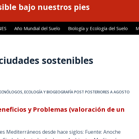
ible bajo nuestros pies
NES
Año Mundial del Suelo
Biología y Ecología del Suelo
M
ciudades sostenibles
 TECNÓLOGOS
,
ECOLOGÍA Y BIOGEOGRAFÍA POST POSTERIORES A AGOSTO
neficios y Problemas (valoración de un
s Mediterráneos desde hace siglos: Fuente: Anoche