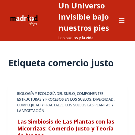
Un Universo
S
a
invisible bajo
l
nuestros pies
t
Los suelos y la vida
a
r
a
Etiqueta
comercio justo
l
c
o
n
t
BIOLOGÍA Y ECOLOGÍA DEL SUELO
,
COMPONENTES,
ESTRUCTURAS Y PROCESOS EN LOS SUELOS
,
DIVERSIDAD,
e
COMPLEJIDAD Y FRACTALES
,
LOS SUELOS LAS PLANTAS Y
n
LA VEGETACIÓN
i
Las Simbiosis de Las Plantas con las
d
Micorrizas: Comercio Justo y Teoría
o