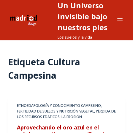
Un Universo
S
a
invisible bajo
l
nuestros pies
t
Los suelos y la vida
a
r
a
Etiqueta
Cultura
l
c
Campesina
o
n
t
e
ETNOEDAFOLOGÍA Y CONOCIMIENTO CAMPESINO
,
n
FERTILIDAD DE SUELOS Y NUTRICIÓN VEGETAL
,
PÉRDIDA DE
i
LOS RECURSOS EDÁFICOS: LA EROSIÓN
d
Aprovechando el oro azul en el
o