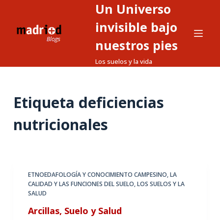
Un Universo
S
a
invisible bajo
l
nuestros pies
t
Los suelos y la vida
a
r
a
Etiqueta
deficiencias
l
c
nutricionales
o
n
t
e
ETNOEDAFOLOGÍA Y CONOCIMIENTO CAMPESINO
,
LA
n
CALIDAD Y LAS FUNCIONES DEL SUELO
,
LOS SUELOS Y LA
i
SALUD
d
Arcillas, Suelo y Salud
o