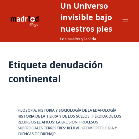
Un Universo
S
a
invisible bajo
l
nuestros pies
t
Los suelos y la vida
a
r
a
Etiqueta
denudación
l
c
continental
o
n
t
e
FILOSOFÍA, HISTORIA Y SOCIOLOGÍA DE LA EDAFOLOGÍA
,
n
HISTORIA DE LA TIERRA Y DE LOS SUELOS.
,
PÉRDIDA DE LOS
i
RECURSOS EDÁFICOS: LA EROSIÓN
,
PROCESOS
d
SUPERFICIALES TERRESTRES: RELIEVE, GEOMORFOLOGÍA Y
CUENCAS DE DRENAJE:
o