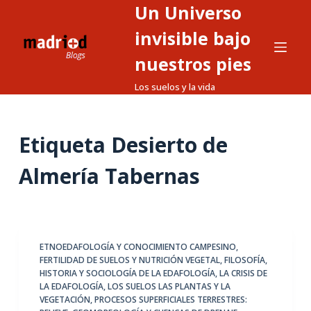
Un Universo
S
a
invisible bajo
l
nuestros pies
t
Los suelos y la vida
a
r
a
Etiqueta
Desierto de
l
c
Almería Tabernas
o
n
t
e
ETNOEDAFOLOGÍA Y CONOCIMIENTO CAMPESINO
,
n
FERTILIDAD DE SUELOS Y NUTRICIÓN VEGETAL
,
FILOSOFÍA,
i
HISTORIA Y SOCIOLOGÍA DE LA EDAFOLOGÍA
,
LA CRISIS DE
d
LA EDAFOLOGÍA
,
LOS SUELOS LAS PLANTAS Y LA
VEGETACIÓN
,
PROCESOS SUPERFICIALES TERRESTRES:
o