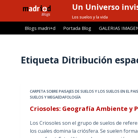
Un Universo invis
S
a
Los suelos y la vida
l
Blogs madri+d
Portada Blog
GALERIAS IMAGE
t
a
r
a
Etiqueta
Ditribución espa
l
c
o
n
CARPETA SOBRE PAISAJES DE SUELOS Y LOS SUELOS EN EL PAIS
t
SUELOS Y MEGAEDAFOLOGÍA
e
Criosoles: Geografía Ambiente y P
n
i
Los Criosoles son el grupo de suelos de refere
d
los cuales domina la criósfera. Se suelen form
o