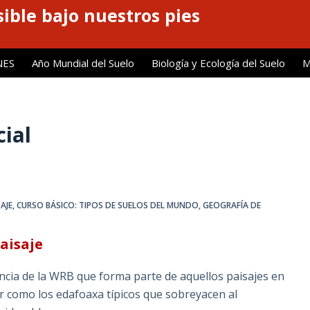
ible bajo nuestros pies
NES
Año Mundial del Suelo
Biología y Ecología del Suelo
M
cial
AJE
,
CURSO BÁSICO: TIPOS DE SUELOS DEL MUNDO
,
GEOGRAFÍA DE
aisaje
ncia de la WRB que forma parte de aquellos paisajes en
ar como los edafoaxa típicos que sobreyacen al