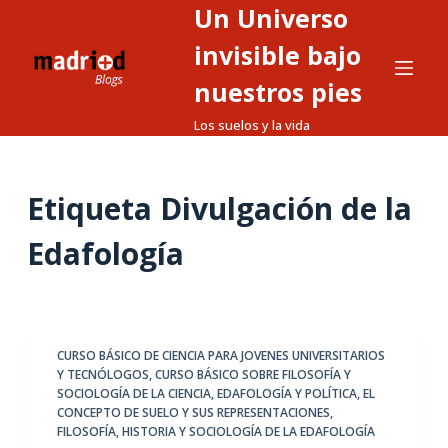
Un Universo
S
a
invisible bajo
l
nuestros pies
t
Los suelos y la vida
a
r
a
Etiqueta
Divulgación de la
l
c
Edafología
o
n
t
e
CURSO BÁSICO DE CIENCIA PARA JOVENES UNIVERSITARIOS
n
Y TECNÓLOGOS
,
CURSO BÁSICO SOBRE FILOSOFÍA Y
i
SOCIOLOGÍA DE LA CIENCIA
,
EDAFOLOGÍA Y POLÍTICA
,
EL
d
CONCEPTO DE SUELO Y SUS REPRESENTACIONES
,
FILOSOFÍA, HISTORIA Y SOCIOLOGÍA DE LA EDAFOLOGÍA
o