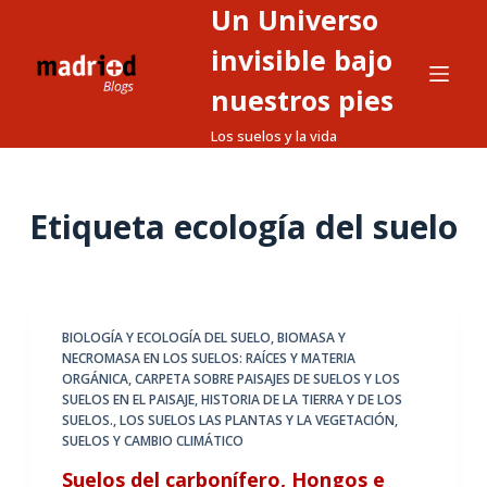
Un Universo
S
a
invisible bajo
l
nuestros pies
t
Los suelos y la vida
a
r
a
Etiqueta
ecología del suelo
l
c
o
n
t
BIOLOGÍA Y ECOLOGÍA DEL SUELO
,
BIOMASA Y
NECROMASA EN LOS SUELOS: RAÍCES Y MATERIA
e
ORGÁNICA
,
CARPETA SOBRE PAISAJES DE SUELOS Y LOS
n
SUELOS EN EL PAISAJE
,
HISTORIA DE LA TIERRA Y DE LOS
i
SUELOS.
,
LOS SUELOS LAS PLANTAS Y LA VEGETACIÓN
,
SUELOS Y CAMBIO CLIMÁTICO
d
o
Suelos del carbonífero, Hongos e