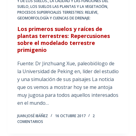
Y DE LOS SUELOS.
,
LA CALIDAD Y LAS FUNCIONES DEL
SUELO
,
LOS SUELOS LAS PLANTAS Y LA VEGETACIÓN
,
PROCESOS SUPERFICIALES TERRESTRES: RELIEVE,
GEOMORFOLOGÍA Y CUENCAS DE DRENAJE:
Los primeros suelos y raíces de
plantas terrestres: Repercusiones
sobre el modelado terrestre
primigenio
Fuente: Dr Jinzhuang Xue, paleobiólogo de
la Universidad de Peking en, líder del estudio
y una simulación de sus paisajes La noticia
que os vemos a mostrar hoy se me antoja
muy jugosa para todos aquellos interesados
en el mundo…
JUAN JOSÉ IBÁÑEZ
16 OCTUBRE 2017
2
COMENTARIOS